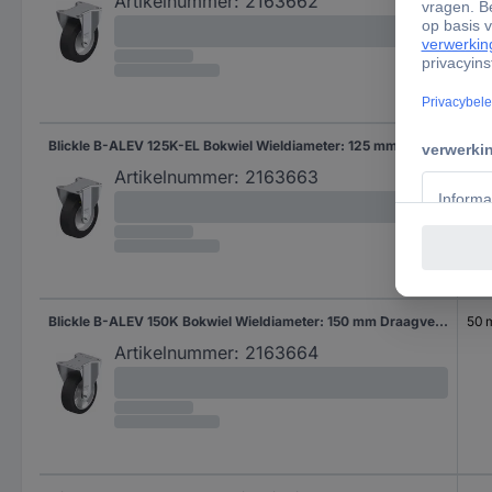
Artikelnummer:
2163662
Blickle B-ALEV 125K-EL Bokwiel Wieldiameter: 125 mm Draagvermogen (max.): 250 kg 1 stuk(s)
40
Artikelnummer:
2163663
Blickle B-ALEV 150K Bokwiel Wieldiameter: 150 mm Draagvermogen (max.): 400 kg 1 stuk(s)
50
Artikelnummer:
2163664