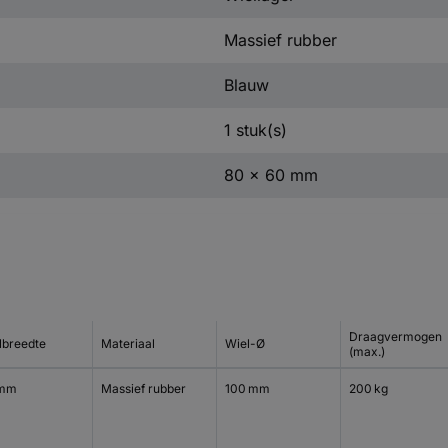
Massief rubber
Blauw
1 stuk(s)
80 x 60 mm
Draagvermogen
lbreedte
Materiaal
Wiel-Ø
(max.)
 mm
Massief rubber
100 mm
200 kg