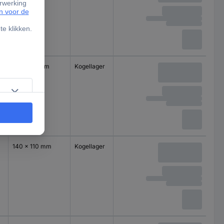
100 x 85 mm
Kogellager
140 x 110 mm
Kogellager