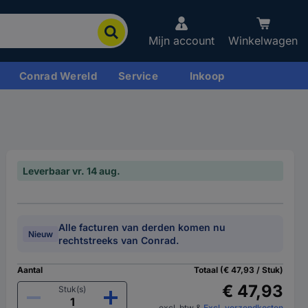
Mijn account
Winkelwagen
Conrad Wereld
Service
Inkoop
Leverbaar vr. 14 aug.
Alle facturen van derden komen nu
Nieuw
rechtstreeks van Conrad.
Aantal
Totaal (€ 47,93 / Stuk)
€ 47,93
Stuk(s)
excl. btw
&
Excl. verzendkosten