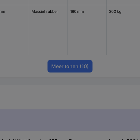
 mm
Massief rubber
160 mm
300 kg
Meer tonen
(10)