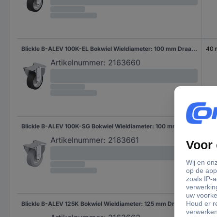
Blickle B-ALEV 100K-EL Bokwiel Wieldiameter: 100 mm Draagvermogen (max.): 200 kg 1 stuk(s)
40
Artikelnummer:
2163660
Blickle B-ALEV 100K-SG Bokwiel Wieldiameter: 100 mm Draagvermogen (max.): 200 kg 1 stuk(s)
40
Artikelnummer:
2163661
Blickle B-ALEV 125K Bokwiel Wieldiameter: 125 mm Draagvermogen (max.): 250 kg 1 stuk(s)
40