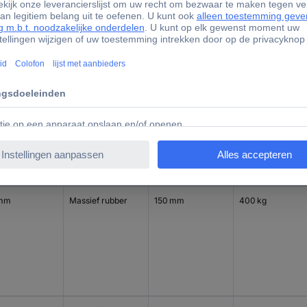
 mm
Massief rubber
125 mm
250 kg
 mm
Massief rubber
150 mm
400 kg