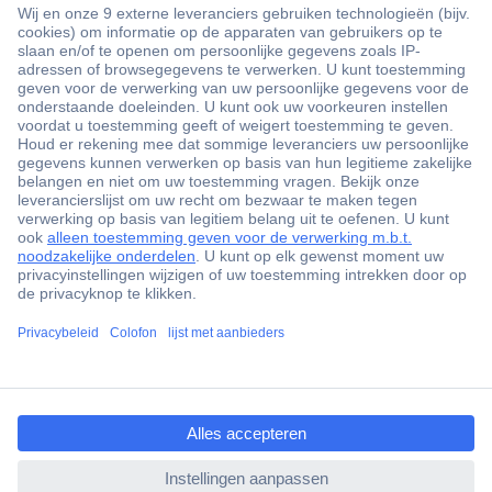
+3500 merken
+1.900.000 producten
+85.000 zakelijke klanten
Gratis inkoopoplossingen
Scherpe offertes op maat
Klantenservice
ccp.user.init.failed.titl
Bestellen
e
Betalen
ccp.user.init.failed
Garantie & retour