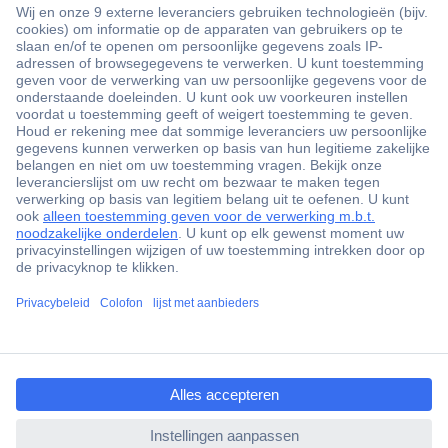
+3500 merken
+1.900.000 producten
+85.000 zakelijke klanten
Gratis inkoopoplossingen
Scherpe offertes op maat
Klantenservice
ccp.user.init.failed.titl
Bestellen
e
Betalen
ccp.user.init.failed
Garantie & retour