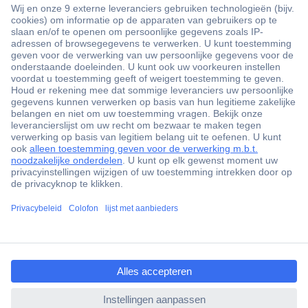
+3500 merken
+1.900.000 producten
+85.000 zakelijke klanten
Gratis inkoopoplossingen
Scherpe offertes op maat
Klantenservice
ccp.user.init.failed.titl
Bestellen
e
Betalen
ccp.user.init.failed
Garantie & retour