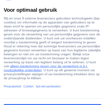
+3500 merken
+1.900.000 producten
+85.000 zakelijke klanten
Gratis inkoopoplossingen
Scherpe offertes op maat
Klantenservice
ccp.user.init.failed.titl
Bestellen
e