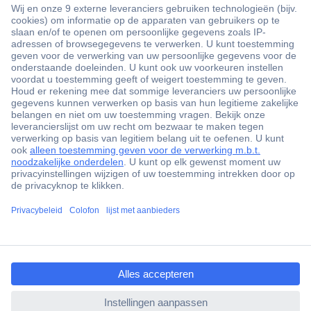
+3500 merken
+1.900.000 producten
+85.000 zakelijke klanten
Gratis inkoopoplossingen
Scherpe offertes op maat
Klantenservice
ccp.user.init.failed.titl
Bestellen
e
Betalen
ccp.user.init.failed
Garantie & retour