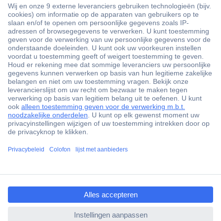
+3500 merken
+1.900.000 producten
+85.000 zakelijke klanten
Gratis inkoopoplossingen
Scherpe offertes op maat
Klantenservice
ccp.user.init.failed.titl
Bestellen
e
Betalen
ccp.user.init.failed
Garantie & retour