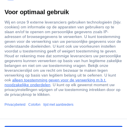
+3500 merken
+1.900.000 producten
+85.000 zakelijke klanten
Gratis inkoopoplossingen
Scherpe offertes op maat
Klantenservice
ccp.user.init.failed.titl
Bestellen
e