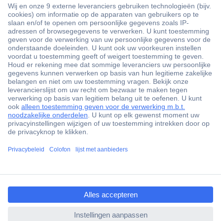
+3500 merken
+1.900.000 producten
+85.000 zakelijke klanten
Gratis inkoopoplossingen
Scherpe offertes op maat
Klantenservice
ccp.user.init.failed.titl
Bestellen
e
Betalen
ccp.user.init.failed
Garantie & retour