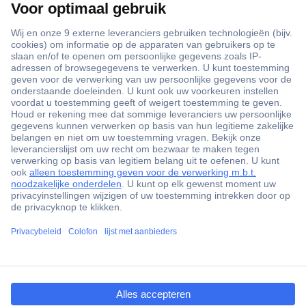
+3500 merken
+1.900.000 producten
+85.000 zakelijke klanten
Gratis inkoopoplossingen
Scherpe offertes op maat
Klantenservice
ccp.user.init.failed.titl
Bestellen
e
Betalen
ccp.user.init.failed