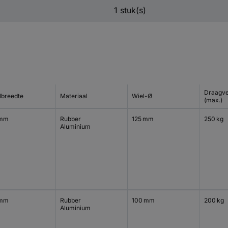
1 stuk(s)
Draagv
lbreedte
Materiaal
Wiel-Ø
(max.)
 mm
Rubber
125 mm
250 kg
Aluminium
 mm
Rubber
100 mm
200 kg
Aluminium