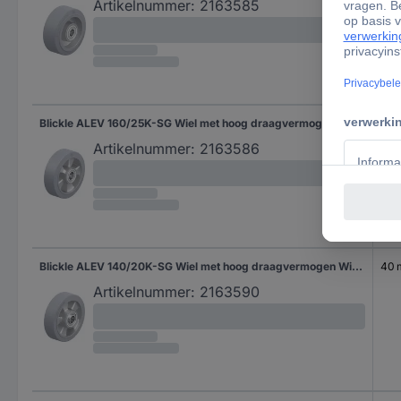
Artikelnummer:
2163585
Blickle ALEV 160/25K-SG Wiel met hoog draagvermogen Wieldiameter: 160 mm Draagvermogen (max.): 400 kg 1 stuk(s)
50
Artikelnummer:
2163586
Blickle ALEV 140/20K-SG Wiel met hoog draagvermogen Wieldiameter: 140 mm Draagvermogen (max.): 300 kg 1 stuk(s)
40
Artikelnummer:
2163590