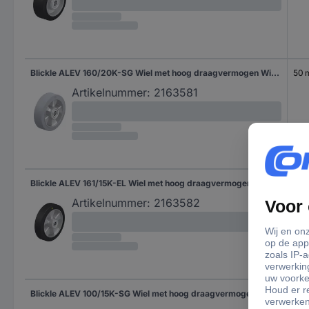
Blickle ALEV 160/20K-SG Wiel met hoog draagvermogen Wieldiameter: 160 mm Draagvermogen (max.): 400 kg 1 stuk(s)
50
Artikelnummer:
2163581
Blickle ALEV 161/15K-EL Wiel met hoog draagvermogen Wieldiameter: 160 mm Draagvermogen (max.): 300 kg 1 stuk(s)
40
Artikelnummer:
2163582
Blickle ALEV 100/15K-SG Wiel met hoog draagvermogen Wieldiameter: 100 mm Draagvermogen (max.): 200 kg 1 stuk(s)
40