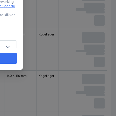
100 x 85 mm
Kogellager
140 x 110 mm
Kogellager