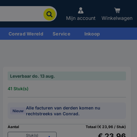
Mijn account
Winkelwagen
Conrad Wereld
Service
Inkoop
Leverbaar do. 13 aug.
41 Stuk(s)
Alle facturen van derden komen nu
Nieuw
rechtstreeks van Conrad.
Aantal
Totaal (€ 23,96 / Stuk)
€ 23,96
Stuk(s)