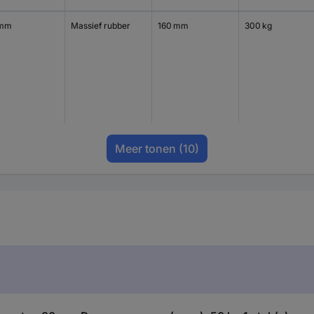
 mm
Massief rubber
160 mm
300 kg
Meer tonen
(10)