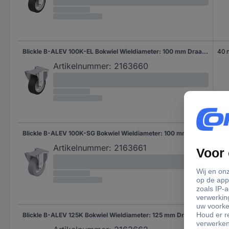
Blickle B-ALEV 100K-EL Bokwiel Wieldiameter: 100 mm Draagvermogen (max.): 200 kg 1 stuk(s)
40
Artikelnummer:
2163660
Blickle B-ALEV 100K-SG Bokwiel Wieldiameter: 100 mm Draagvermogen (max.): 200 kg 1 stuk(s)
40
Artikelnummer:
2163661
Blickle B-ALEV 125K Bokwiel Wieldiameter: 125 mm Draagvermogen (max.): 250 kg 1 stuk(s)
40