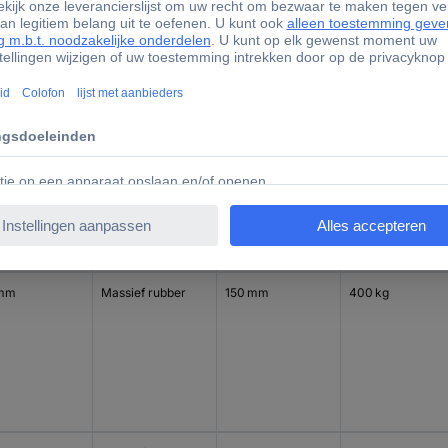
 mm
Massief rubber
125 mm
250 kg
 mm
Massief rubber
150 mm
400 kg