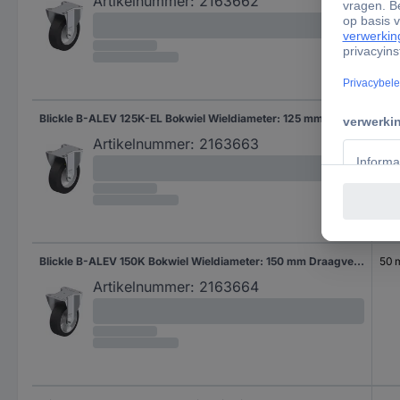
Artikelnummer:
2163662
Blickle B-ALEV 125K-EL Bokwiel Wieldiameter: 125 mm Draagvermogen (max.): 250 kg 1 stuk(s)
40
Artikelnummer:
2163663
Blickle B-ALEV 150K Bokwiel Wieldiameter: 150 mm Draagvermogen (max.): 400 kg 1 stuk(s)
50
Artikelnummer:
2163664