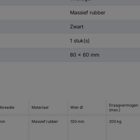
Massief rubber
Zwart
1 stuk(s)
80 x 60 mm
Draagvermogen
lbreedte
Materiaal
Wiel-Ø
(max.)
 mm
Massief rubber
100 mm
200 kg