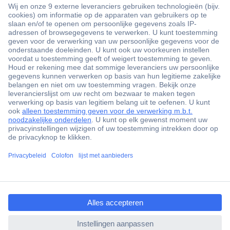
+3500 merken
+1.900.000 producten
+85.000 zakelijke klanten
Gratis inkoopoplossingen
Scherpe offertes op maat
Klantenservice
ccp.user.init.failed.titl
Bestellen
e
Betalen
ccp.user.init.failed
Garantie & retour