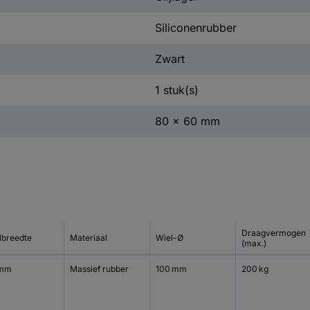
Siliconenrubber
Zwart
1 stuk(s)
80 x 60 mm
Draagvermogen
lbreedte
Materiaal
Wiel-Ø
(max.)
 mm
Massief rubber
100 mm
200 kg