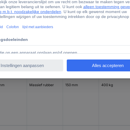
 mm
Massief rubber
125 mm
250 kg
 mm
Massief rubber
150 mm
400 kg