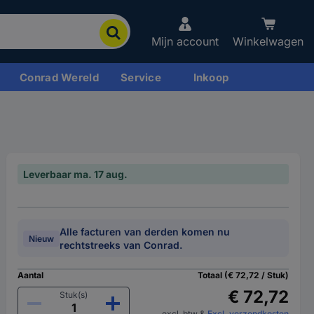
Mijn account
Winkelwagen
Conrad Wereld
Service
Inkoop
Leverbaar ma. 17 aug.
Alle facturen van derden komen nu
Nieuw
rechtstreeks van Conrad.
Aantal
Totaal (€ 72,72 / Stuk)
€ 72,72
Stuk(s)
excl. btw
&
Excl. verzendkosten