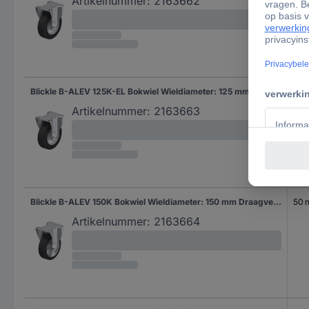
Artikelnummer:
2163662
Blickle B-ALEV 125K-EL Bokwiel Wieldiameter: 125 mm Draagvermogen (max.): 250 kg 1 stuk(s)
40
Artikelnummer:
2163663
Blickle B-ALEV 150K Bokwiel Wieldiameter: 150 mm Draagvermogen (max.): 400 kg 1 stuk(s)
50
Artikelnummer:
2163664