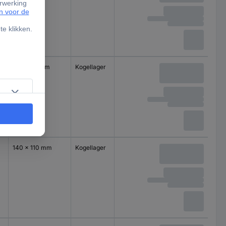
100 x 85 mm
Kogellager
140 x 110 mm
Kogellager