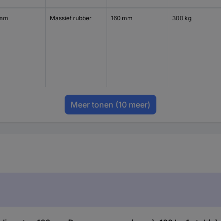
 mm
Massief rubber
160 mm
300 kg
Meer tonen
(10 meer)