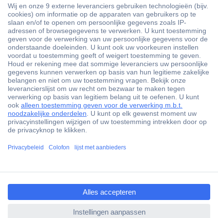
+3500 merken
+1.900.000 producten
+85.000 zakelijke klanten
Gratis inkoopoplossingen
Scherpe offertes op maat
Klantenservice
ccp.user.init.failed.titl
Bestellen
e
Betalen
ccp.user.init.failed
Garantie & retour