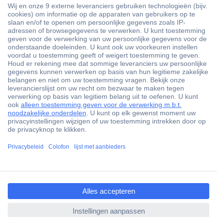
+3500 merken
+1.900.000 producten
+85.000 zakelijke klanten
Gratis inkoopoplossingen
Scherpe offertes op maat
Klantenservice
ccp.user.init.failed.titl
Bestellen
e
Betalen
ccp.user.init.failed
Garantie & retour