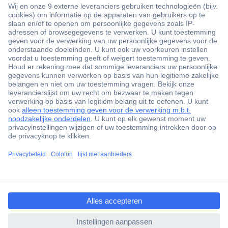
+3500 merken
+1.900.000 producten
+85.000 zakelijke klanten
Gratis inkoopoplossingen
Scherpe offertes op maat
Klantenservice
ccp.user.init.failed.titl
Bestellen
e
Betalen
ccp.user.init.failed
Garantie & retour