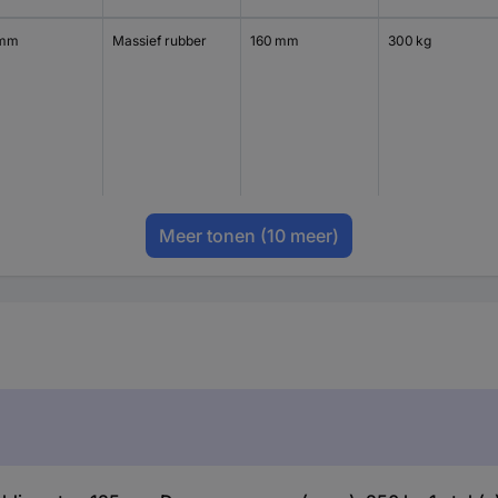
 mm
Massief rubber
160 mm
300 kg
Meer tonen
(10 meer)