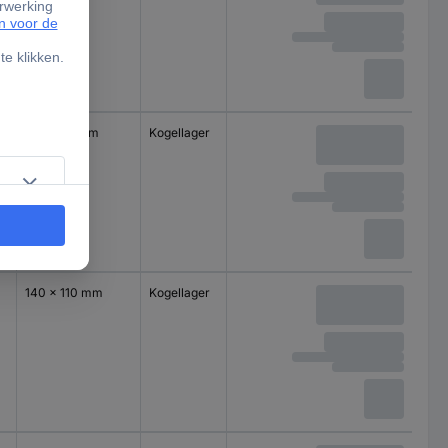
100 x 85 mm
Kogellager
140 x 110 mm
Kogellager