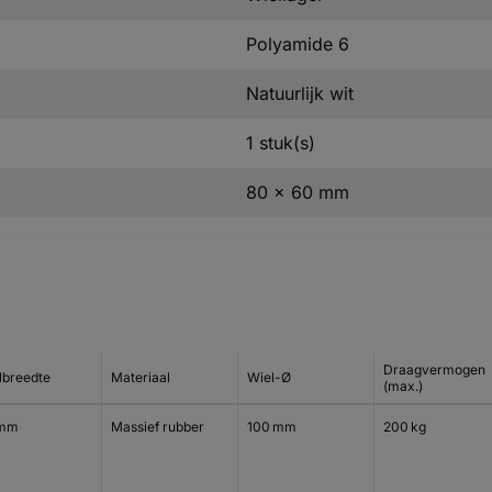
Polyamide 6
Natuurlijk wit
1 stuk(s)
80 x 60 mm
Draagvermogen
lbreedte
Materiaal
Wiel-Ø
(max.)
 mm
Massief rubber
100 mm
200 kg