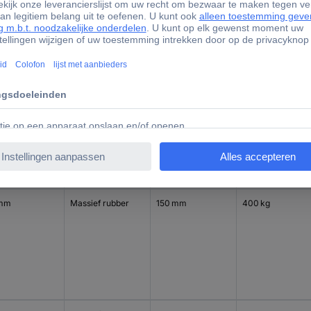
 mm
Massief rubber
125 mm
250 kg
 mm
Massief rubber
150 mm
400 kg