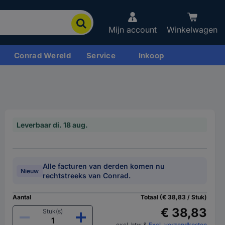
Mijn account
Winkelwagen
Conrad Wereld
Service
Inkoop
Leverbaar di. 18 aug.
Alle facturen van derden komen nu
Nieuw
rechtstreeks van Conrad.
Aantal
Totaal (€ 38,83 / Stuk)
€ 38,83
Stuk(s)
excl. btw
&
Excl. verzendkosten