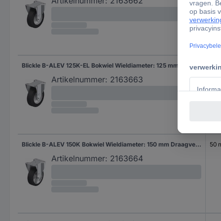
Artikelnummer:
2163662
Blickle B-ALEV 125K-EL Bokwiel Wieldiameter: 125 mm Draagvermogen (max.): 250 kg 1 stuk(s)
40
Artikelnummer:
2163663
Blickle B-ALEV 150K Bokwiel Wieldiameter: 150 mm Draagvermogen (max.): 400 kg 1 stuk(s)
50
Artikelnummer:
2163664