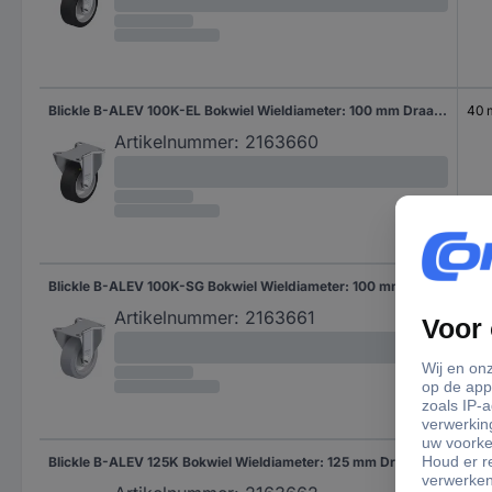
Blickle B-ALEV 100K-EL Bokwiel Wieldiameter: 100 mm Draagvermogen (max.): 200 kg 1 stuk(s)
40
Artikelnummer:
2163660
Blickle B-ALEV 100K-SG Bokwiel Wieldiameter: 100 mm Draagvermogen (max.): 200 kg 1 stuk(s)
40
Artikelnummer:
2163661
Blickle B-ALEV 125K Bokwiel Wieldiameter: 125 mm Draagvermogen (max.): 250 kg 1 stuk(s)
40