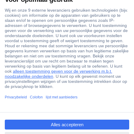
+3500 merken
+1.900.000 producten
+85.000 zakelijke klanten
Gratis inkoopoplossingen
Scherpe offertes op maat
Klantenservice
ccp.user.init.failed.titl
Bestellen
e
Betalen
ccp.user.init.failed