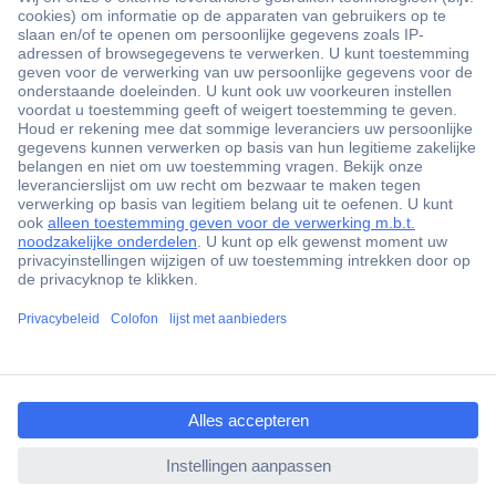
+3500 merken
+1.900.000 producten
+85.000 zakelijke klanten
Gratis inkoopoplossingen
Scherpe offertes op maat
Klantenservice
ccp.user.init.failed.titl
Bestellen
e
Betalen
ccp.user.init.failed
Garantie & retour