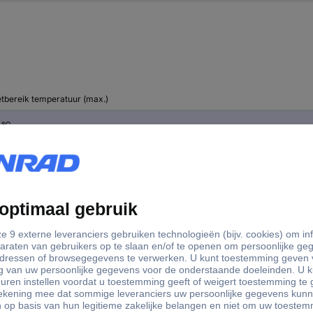
tbereik temperatuur (max.)
 °C
0 °C