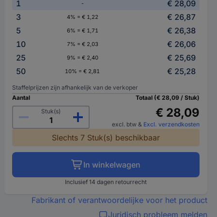
1
€ 28,09
-
3
€ 26,87
4% = € 1,22
5
€ 26,38
6% = € 1,71
10
€ 26,06
7% = € 2,03
25
€ 25,69
9% = € 2,40
50
€ 25,28
10% = € 2,81
Staffelprijzen zijn afhankelijk van de verkoper
Aantal
Totaal (€ 28,09 / Stuk)
€ 28,09
Stuk(s)
excl. btw
&
Excl. verzendkosten
Slechts 7 Stuk(s) beschikbaar
In winkelwagen
Inclusief 14 dagen retourrecht
Fabrikant of verantwoordelijke voor het product
Juridisch probleem melden