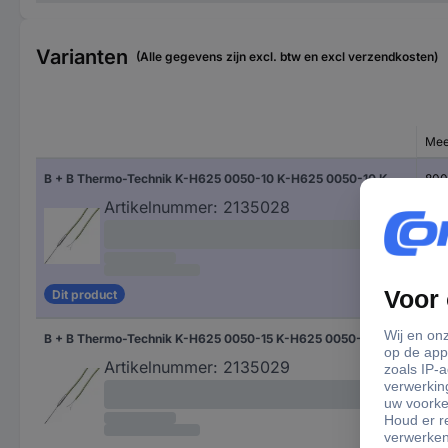
Varianten
(Alle gegevens zijn excl. btw en excl verzendkosten)
Mee
B + B Thermo-Technik K-H625 0050-10 K-H625 0050-10 K-type Temperatuursonde -200 tot 800 °C
800
Artikelnummer:
2135028
Dit product
B + B Thermo-Technik K-H625 0050-15 K-H625 0050-15 K-type Temperatuursonde -200 tot 1100 °C
110
Artikelnummer:
2135029