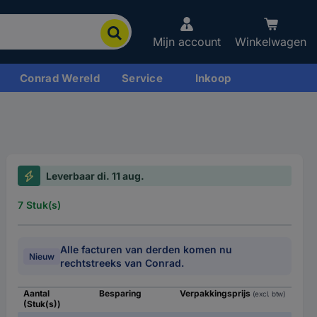
Mijn account
Winkelwagen
Conrad Wereld
Service
Inkoop
Leverbaar di. 11 aug.
7 Stuk(s)
Alle facturen van derden komen nu
Nieuw
rechtstreeks van Conrad.
Aantal
Besparing
Verpakkingsprijs
(excl. btw)
(Stuk(s))