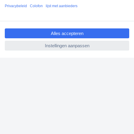
+1.900.000 producten
+85.000 zakelijke klanten
ccp.user.init.failed.titl
Gratis inkoopoplossingen
e
Scherpe offertes op maat
ccp.user.init.failed
Klantenservice
Bestellen
Betalen
Garantie & retour
Alle onderwerpen
* Voorwaarden gratis levering
Over Conrad
Conrad Your Sourcing Platform
Nieuws & Inspiratie