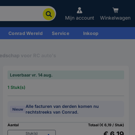
Mijn account
Winkelwagen
Conrad Wereld
Service
Inkoop
edschap voor RC auto's
Leverbaar vr. 14 aug.
1 Stuk(s)
Alle facturen van derden komen nu
Nieuw
rechtstreeks van Conrad.
Aantal
Totaal (€ 6,19 / Stuk)
€ 6,19
Stuk(s)