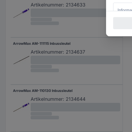
Artikelnummer:
2134633
ArrowMax AM-111115 Inbussleutel
Artikelnummer:
2134637
ArrowMax AM-110130 Inbussleutel
Artikelnummer:
2134644