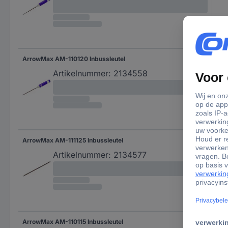
ArrowMax AM-110120 Inbussleutel
Artikelnummer:
2134558
ArrowMax AM-111125 Inbussleutel
Artikelnummer:
2134577
ArrowMax AM-110115 Inbussleutel