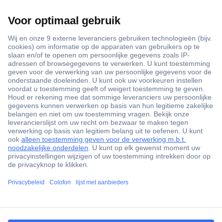
+3500 merken
+1.900.000 producten
+85.000 zakelijke klanten
Gratis inkoopoplossingen
Scherpe offertes op maat
Klantenservice
ccp.user.init.failed.titl
Bestellen
e