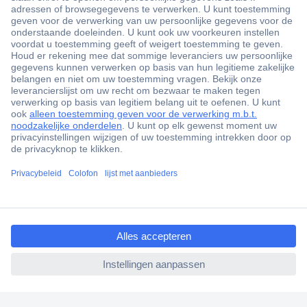
+3500 merken
+1.900.000 producten
+85.000 zakelijke klanten
Gratis inkoopoplossingen
Scherpe offertes op maat
Klantenservice
Bestellen
Betalen
ccp.user.init.failed.titl
Garantie & retour
e
Alle onderwerpen
ccp.user.init.failed
* Voorwaarden gratis levering
Over Conrad