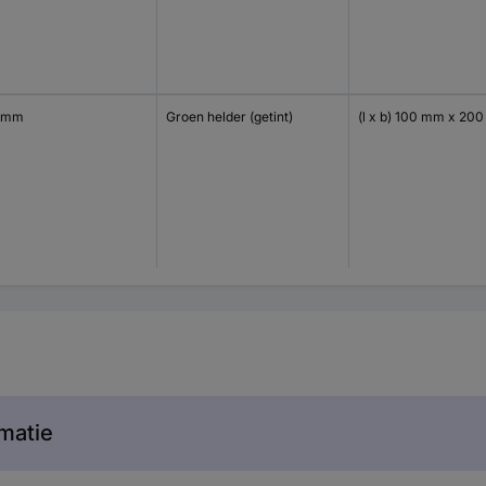
 mm
Groen helder (getint)
(l x b) 100 mm x 20
matie