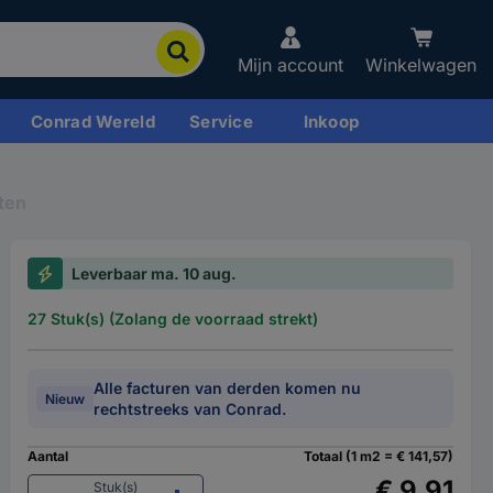
Mijn account
Winkelwagen
Conrad Wereld
Service
Inkoop
aten
Leverbaar ma. 10 aug.
27 Stuk(s) (Zolang de voorraad strekt)
Alle facturen van derden komen nu
Nieuw
rechtstreeks van Conrad.
Aantal
Totaal (1 m2 = € 141,57)
€ 9,91
Stuk(s)