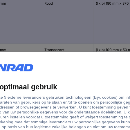
 mm
Rood
(l x b) 180 mm x 37
 mm
Transparant
(l x b) 100 mm x 50
 mm
Groen helder (getint)
(l x b) 100 mm x 50