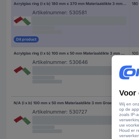
Acrylglas ring (l x b) 180 mm x 370 mm Materiaaldikte 3 mm Rood 1 stuk(s)
180
Artikelnummer:
530581
Dit product
Acrylglas ring (l x b) 100 mm x 50 mm Materiaaldikte 3 mm Transparant 1 stuk(s)
100
Artikelnummer:
530646
N/A (l x b) 100 mm x 50 mm Materiaaldikte 3 mm Groen helder (getint) 1 stuk(s)
100
Artikelnummer:
530727