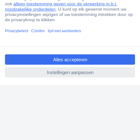
Gratis inkoopoplossingen
Scherpe offertes op maat
Klantenservice
Bestellen
ccp.user.init.failed.titl
Betalen
e
Garantie & retour
ccp.user.init.failed
Alle onderwerpen
* Voorwaarden gratis levering
Over Conrad
Conrad Your Sourcing Platform
Nieuws & Inspiratie
Milieubewust ondernemen
ISO-certificering