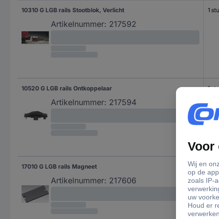
10310 G LGB rails Stootblok, Verlicht
1 st
Artikelnummer:
217592
10520 G LGB rails Ontkoppelaar
1 st
Artikelnummer:
217594
17010 G LGB rails Magneet
1 st
Artikelnummer:
217606