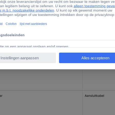
uk(s)
Magneet
uk(s)
Schakelcontact
ar
Aansluitkabel