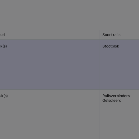
oud
Soort rails
uk(s)
Stootblok
uk(s)
Railsverbinders
Geïsoleerd