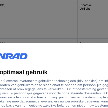
uk(s)
Stootblok
Verlicht
uk(s)
Ontkoppelaar
uk(s)
Magneet