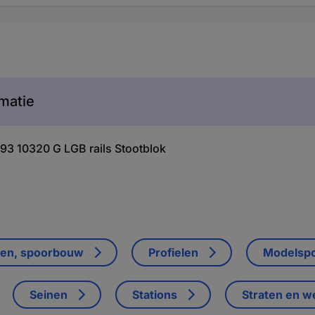
matie
93 10320 G LGB rails Stootblok
gen, spoorbouw
Profielen
Modelspo
Seinen
Stations
Straten en 