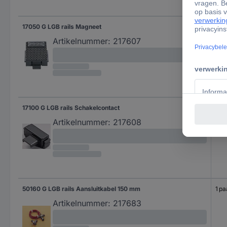
17050 G LGB rails Magneet
1 st
Artikelnummer:
217607
17100 G LGB rails Schakelcontact
1 st
Artikelnummer:
217608
50160 G LGB rails Aansluitkabel 150 mm
1 pa
Artikelnummer:
217683