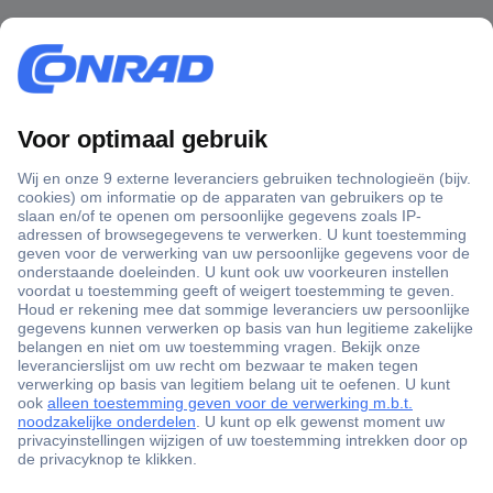
Advies
Powerbanks koopt u bij Conrad
Powerbanks zijn praktische energieopslagplaatsen voor
onderweg. De mobiele accu's laden smartphones, tablets en
andere kleine elektrische apparaten op als er geen stopcontact
in de buurt is. Om dit te doen, wordt de oplaadkabel op de
powerbank aangesloten. Met powerbanks behoort stress door
lage acculading tot het verleden. Kleine powerbanks passen in
jassen en handtassen en zijn bij uitstek geschikt voor mobiel
gebruik. Krachtcentrales zijn groter en zwaarder dan