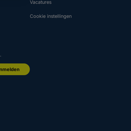
Vacatures
Cookie instellingen
.
nmelden
.
.
Aanmelden
Aanmelden