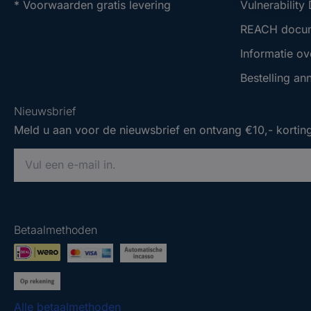
* Voorwaarden gratis levering
Vulnerability
REACH docu
Informatie ov
Bestelling an
Nieuwsbrief
Meld u aan voor de nieuwsbrief en ontvang €10,- korting
V
o
e
Nieuwsbrief
Nieuwsbrief
r
Meld u aan voor de nieuwsbrief en ontvang €10,- korting
Meld u aan voor de nieuwsbrief en ontvang €10,- korting
e
Betaalmethoden
e
V
V
n
o
o
g
e
e
e
r
r
Alle betaalmethoden