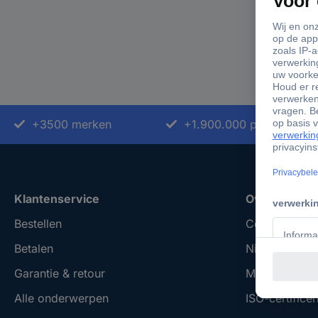
+3500 merken
+1.900.000 producten
Klantenservice
Over Conrad
Bestellen
Conrad Your 
Betalen
Nieuws & Insp
Garantie & retour
Milieubewus
Alle onderwerpen
ISO-certificer