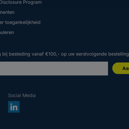
 Disclosure Program
menten
er toegankelijkheid
nuleren
 bij besteding vanaf €100,- op uw eerstvolgende bestelling
Aa
 bij besteding vanaf €100,- op uw eerstvolgende bestelling
 bij besteding vanaf €100,- op uw eerstvolgende bestelling
Social Media