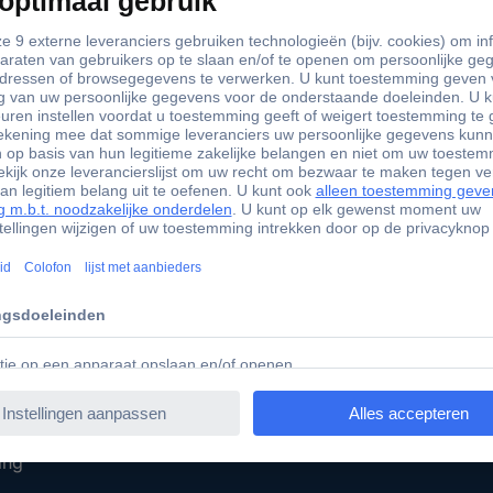
+85.000 zakelijke klanten
Gratis i
Conrad Diensten
Sourcing Platform
Offerte aanvragen
iratie
e-Procurement
t ondernemen
Gekalibreerd assortiment
ing