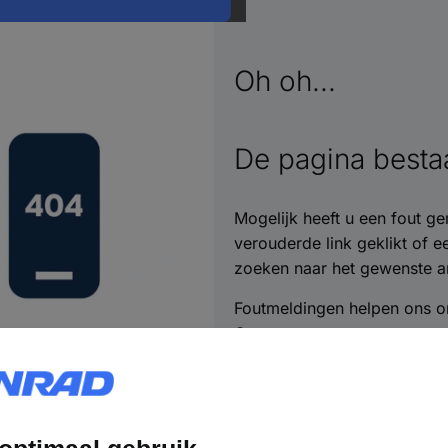
Oh oh...
De pagina bestaa
Mogelijk heeft u een fout ge
verouderde link geklikt of 
zoeken naar het gewenste ar
Foutmeldingen helpen ons o
Contact opnemen >>
Heel erg bedankt!
Naar de homepage