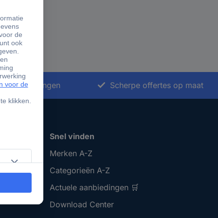
nkoopoplossingen
Scherpe offertes op maat
Snel vinden
Merken A-Z
Categorieën A-Z
Actuele aanbiedingen 🛒
Download Center