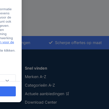
nkoopoplossingen
Scherpe offertes op maat
Snel vinden
Merken A-Z
Categorieën A-Z
Actuele aanbiedingen 🛒
Download Center