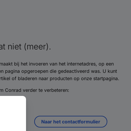
t niet (meer).
maakt bij het invoeren van het internetadres, op een
een pagina opgeroepen die gedeactiveerd was. U kunt
tikel of bladeren naar producten op onze startpagina.
m Conrad verder te verbeteren:
Naar het contactformulier