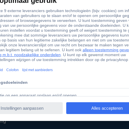
+85.000 zakelijke klanten
Gratis i
Conrad Diensten
Sourcing Platform
Offerte aanvragen
iratie
e-Procurement
t ondernemen
Gekalibreerd assortiment
ing