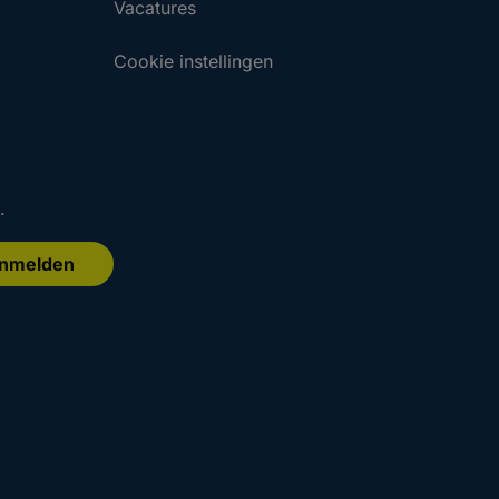
Vacatures
Cookie instellingen
.
nmelden
.
.
Aanmelden
Aanmelden