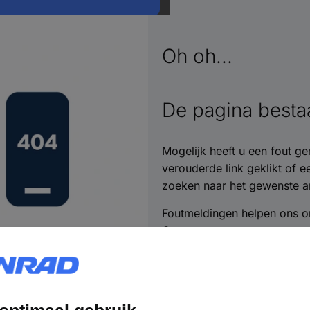
Oh oh...
De pagina bestaa
Mogelijk heeft u een fout ge
verouderde link geklikt of 
zoeken naar het gewenste ar
Foutmeldingen helpen ons o
Contact opnemen >>
Heel erg bedankt!
Naar de homepage