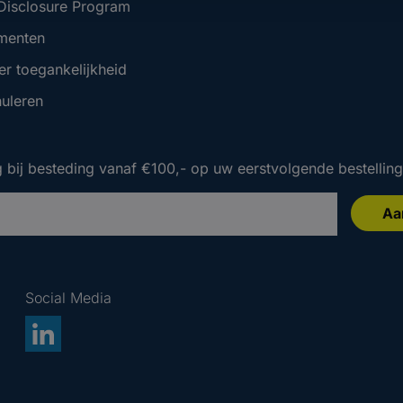
 Disclosure Program
menten
er toegankelijkheid
nuleren
 bij besteding vanaf €100,- op uw eerstvolgende bestelling
Aa
 bij besteding vanaf €100,- op uw eerstvolgende bestelling
 bij besteding vanaf €100,- op uw eerstvolgende bestelling
Social Media