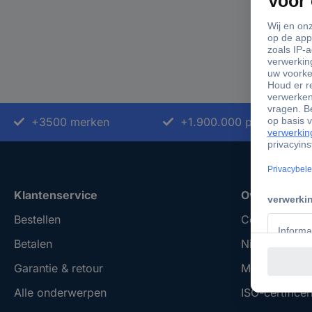
+3500 merken
+1.900.000 producten
Klantenservice
Over Conrad
Bestellen
Conrad Your 
Betalen
Nieuws & Insp
Garantie & retour
Milieubewus
Alle onderwerpen
ISO-certificer