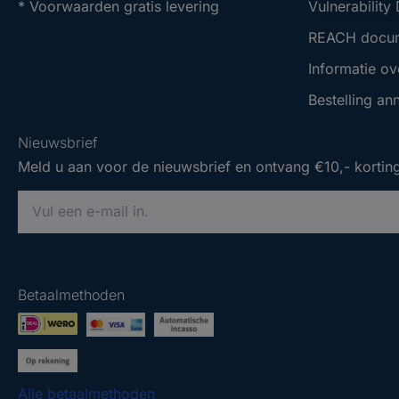
* Voorwaarden gratis levering
Vulnerability
REACH docu
Informatie ov
Bestelling an
Nieuwsbrief
Meld u aan voor de nieuwsbrief en ontvang €10,- korting
V
o
e
Nieuwsbrief
Nieuwsbrief
r
Meld u aan voor de nieuwsbrief en ontvang €10,- korting
Meld u aan voor de nieuwsbrief en ontvang €10,- korting
e
Betaalmethoden
e
V
V
n
o
o
g
e
e
e
r
r
Alle betaalmethoden