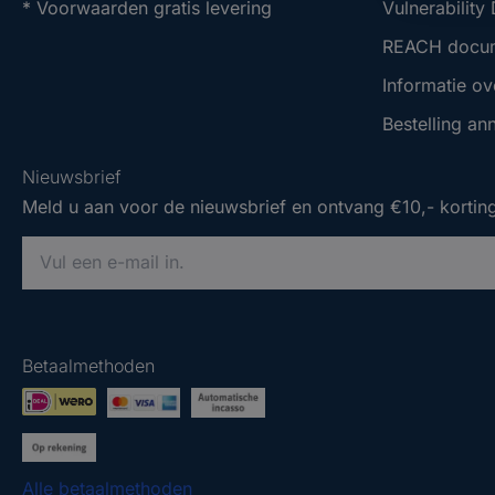
* Voorwaarden gratis levering
Vulnerability
REACH docu
Informatie ov
Bestelling an
Nieuwsbrief
Meld u aan voor de nieuwsbrief en ontvang €10,- korting
V
o
e
Nieuwsbrief
Nieuwsbrief
r
Meld u aan voor de nieuwsbrief en ontvang €10,- korting
Meld u aan voor de nieuwsbrief en ontvang €10,- korting
e
Betaalmethoden
e
V
V
n
o
o
g
e
e
e
r
r
Alle betaalmethoden