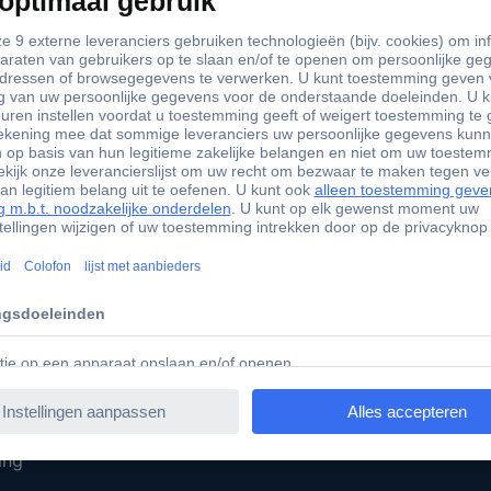
+85.000 zakelijke klanten
Gratis i
Conrad Diensten
Sourcing Platform
Offerte aanvragen
iratie
e-Procurement
t ondernemen
Gekalibreerd assortiment
ing