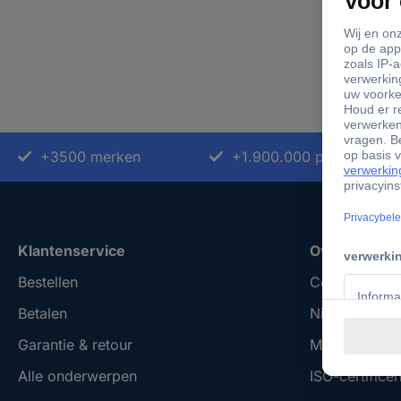
+3500 merken
+1.900.000 producten
Klantenservice
Over Conrad
Bestellen
Conrad Your 
Betalen
Nieuws & Insp
Garantie & retour
Milieubewus
Alle onderwerpen
ISO-certificer