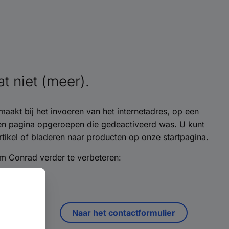
t niet (meer).
maakt bij het invoeren van het internetadres, op een
een pagina opgeroepen die gedeactiveerd was. U kunt
tikel of bladeren naar producten op onze startpagina.
m Conrad verder te verbeteren:
Naar het contactformulier