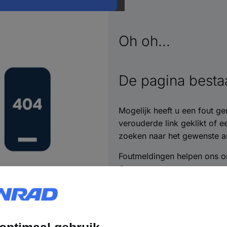
Oh oh...
De pagina bestaa
Mogelijk heeft u een fout ge
verouderde link geklikt of 
zoeken naar het gewenste ar
Foutmeldingen helpen ons o
Contact opnemen >>
Heel erg bedankt!
Naar de homepage