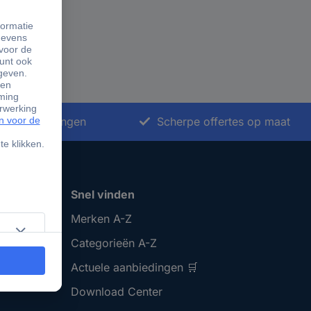
nkoopoplossingen
Scherpe offertes op maat
Snel vinden
Merken A-Z
Categorieën A-Z
Actuele aanbiedingen 🛒
Download Center