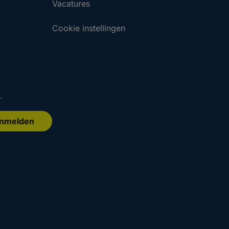
Vacatures
Cookie instellingen
.
nmelden
.
.
Aanmelden
Aanmelden