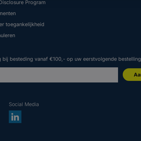
 Disclosure Program
menten
er toegankelijkheid
nuleren
 bij besteding vanaf €100,- op uw eerstvolgende bestelling
Aa
 bij besteding vanaf €100,- op uw eerstvolgende bestelling
 bij besteding vanaf €100,- op uw eerstvolgende bestelling
Social Media