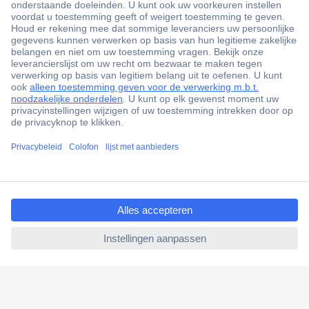
ccp.user.init.failed.titl
e
ccp.user.init.failed