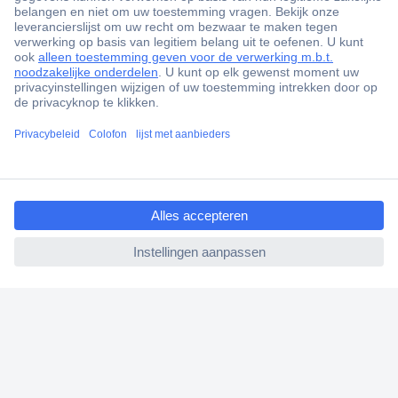
ccp.user.init.failed.titl
e
ccp.user.init.failed