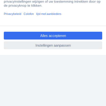
Scherpe offertes op maat
Klantenservice
Bestellen
ccp.user.init.failed.titl
Betalen
e
Garantie & retour
ccp.user.init.failed
Alle onderwerpen
* Voorwaarden gratis levering
Over Conrad
Conrad Your Sourcing Platform
Nieuws & Inspiratie
Milieubewust ondernemen
ISO-certificering
Vulnerability Disclosure Program