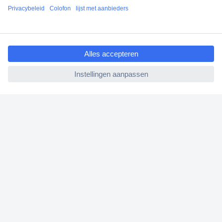
Betalen
Garantie & retour
ccp.user.init.failed.titl
Alle onderwerpen
e
* Voorwaarden gratis levering
ccp.user.init.failed
Over Conrad
Conrad Your Sourcing Platform
Nieuws & Inspiratie
Milieubewust ondernemen
ISO-certificering
Vulnerability Disclosure Program
REACH documenten
Informatie over toegankelijkheid
Bestelling annuleren